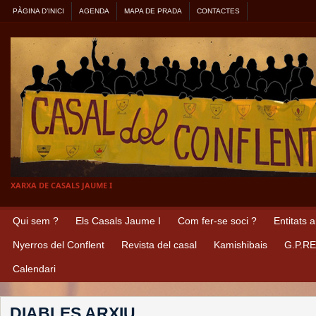
PÀGINA D’INICI
AGENDA
MAPA DE PRADA
CONTACTES
XARXA DE CASALS JAUME I
Qui sem ?
Els Casals Jaume I
Com fer-se soci ?
Entitats 
Nyerros del Conflent
Revista del casal
Kamishibais
G.P.R
Calendari
DIABLES ARXIU