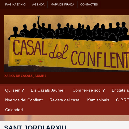
PÀGINA D’INICI
AGENDA
MAPA DE PRADA
CONTACTES
XARXA DE CASALS JAUME I
Qui sem ?
Els Casals Jaume I
Com fer-se soci ?
Entitats 
Nyerros del Conflent
Revista del casal
Kamishibais
G.P.R
Calendari
SANT JORDI ARXIU