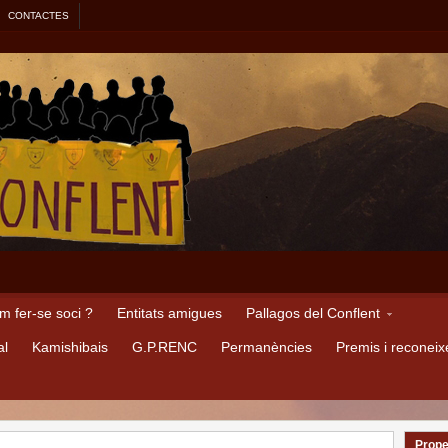
CONTACTES
m fer-se soci ?
Entitats amigues
Pallagos del Conflent
al
Kamishibais
G.P.RENC
Permanències
Premis i reconei
Prope