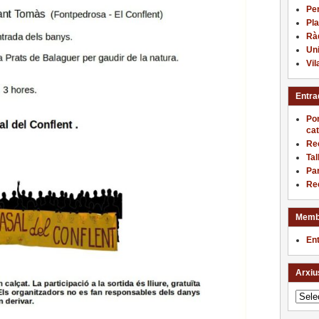
Pe
Pla
Ràd
Uni
Vi
Entra
Pon
cat
Rec
Tal
Par
Rec
Memb
En
Arxiu
Arxius