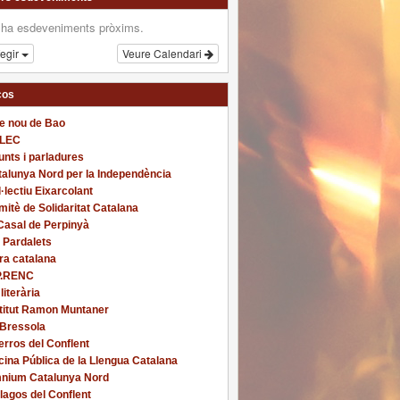
 ha esdeveniments pròxims.
fegir
Veure Calendari
ços
re nou de Bao
LEC
nts i parladures
alunya Nord per la Independència
·lectiu Eixarcolant
itè de Solidaritat Catalana
Casal de Perpinyà
 Pardalets
ra catalana
P.RENC
 literària
stitut Ramon Muntaner
 Bressola
rros del Conflent
cina Pública de la Llengua Catalana
nium Catalunya Nord
lagos del Conflent