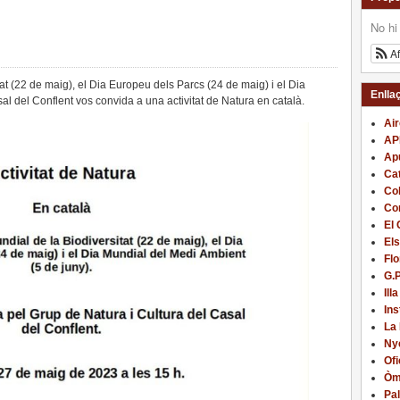
No hi
A
tat (22 de maig), el Dia Europeu dels Parcs (24 de maig) i el Dia
Enlla
al del Conflent vos convida a una activitat de Natura en català.
Ai
AP
Apu
Cat
Col
Com
El 
Els
Flo
G.
Illa
In
La
Nye
Ofi
Òm
Pal