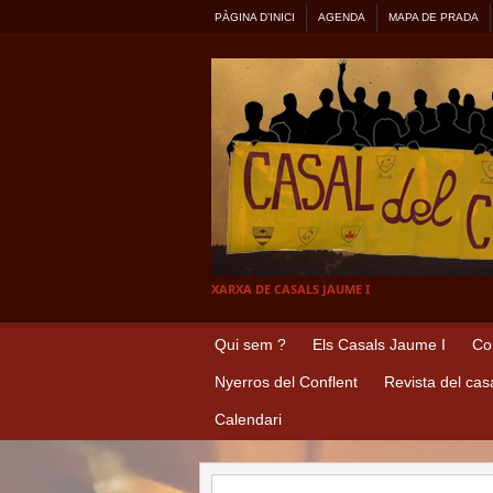
PÀGINA D’INICI
AGENDA
MAPA DE PRADA
XARXA DE CASALS JAUME I
Qui sem ?
Els Casals Jaume I
Co
Nyerros del Conflent
Revista del cas
Calendari