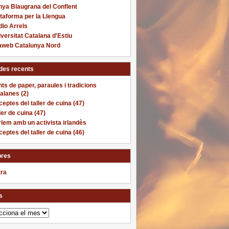
nya Blaugrana del Conflent
taforma per la Llengua
io Arrels
versitat Catalana d'Estiu
laweb Catalunya Nord
des recents
ts de paper, paraules i tradicions
alanes (2)
eptes del taller de cuina (47)
ler de cuina (47)
lem amb un activista irlandès
eptes del taller de cuina (46)
res
tra
s