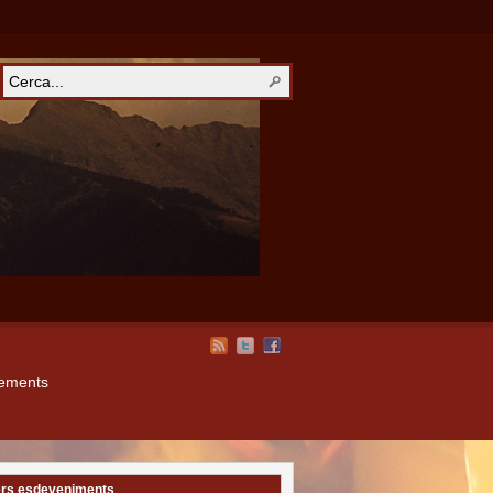
xements
rs esdeveniments