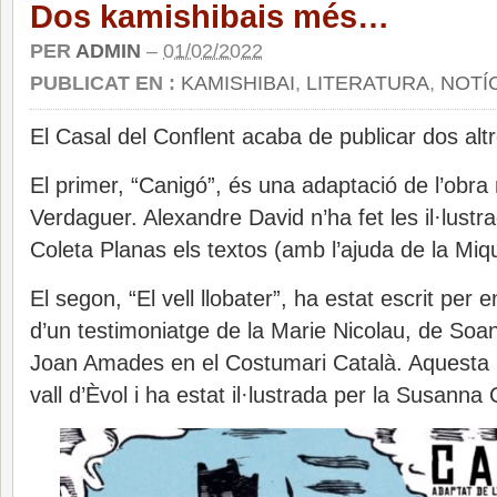
Dos kamishibais més…
PER
ADMIN
–
01/02/2022
PUBLICAT EN :
KAMISHIBAI
,
LITERATURA
,
NOTÍ
El Casal del Conflent acaba de publicar dos alt
El primer, “Canigó”, és una adaptació de l’obra
Verdaguer. Alexandre David n’ha fet les il·lustra
Coleta Planas els textos (amb l’ajuda de la Miqu
El segon, “El vell llobater”, ha estat escrit per 
d’un testimoniatge de la Marie Nicolau, de Soany
Joan Amades en el Costumari Català. Aquesta h
vall d’Èvol i ha estat il·lustrada per la Susanna 