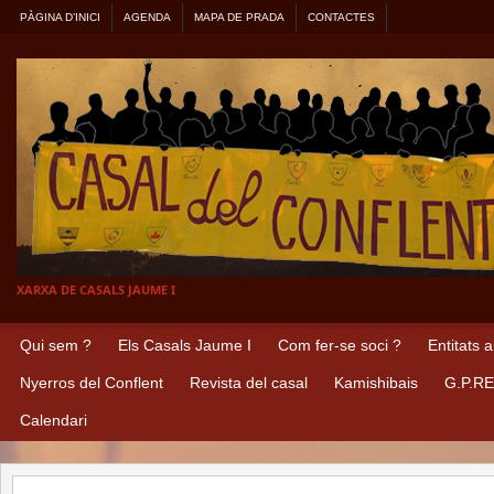
PÀGINA D’INICI
AGENDA
MAPA DE PRADA
CONTACTES
XARXA DE CASALS JAUME I
Qui sem ?
Els Casals Jaume I
Com fer-se soci ?
Entitats 
Nyerros del Conflent
Revista del casal
Kamishibais
G.P.R
Calendari