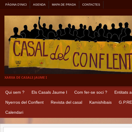
PÀGINA D’INICI
AGENDA
MAPA DE PRADA
CONTACTES
XARXA DE CASALS JAUME I
Qui sem ?
Els Casals Jaume I
Com fer-se soci ?
Entitats 
Nyerros del Conflent
Revista del casal
Kamishibais
G.P.R
Calendari