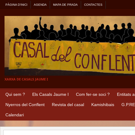
PÀGINA D’INICI
AGENDA
MAPA DE PRADA
CONTACTES
XARXA DE CASALS JAUME I
Qui sem ?
Els Casals Jaume I
Com fer-se soci ?
Entitats 
Nyerros del Conflent
Revista del casal
Kamishibais
G.P.R
Calendari