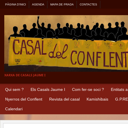
PÀGINA D’INICI
AGENDA
MAPA DE PRADA
CONTACTES
XARXA DE CASALS JAUME I
Qui sem ?
Els Casals Jaume I
Com fer-se soci ?
Entitats 
Nyerros del Conflent
Revista del casal
Kamishibais
G.P.R
Calendari