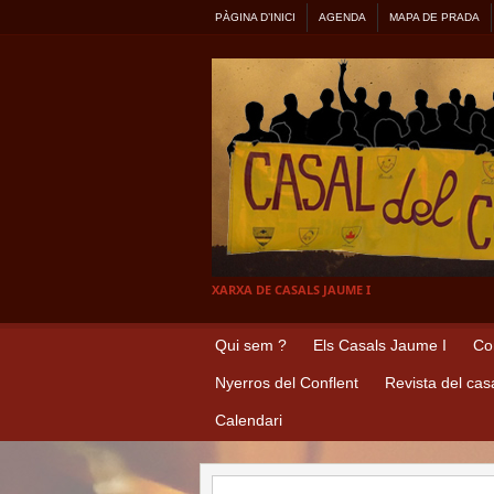
PÀGINA D’INICI
AGENDA
MAPA DE PRADA
XARXA DE CASALS JAUME I
Qui sem ?
Els Casals Jaume I
Co
Nyerros del Conflent
Revista del cas
Calendari