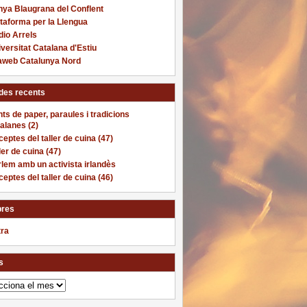
nya Blaugrana del Conflent
taforma per la Llengua
io Arrels
versitat Catalana d'Estiu
laweb Catalunya Nord
des recents
ts de paper, paraules i tradicions
alanes (2)
eptes del taller de cuina (47)
ler de cuina (47)
lem amb un activista irlandès
eptes del taller de cuina (46)
res
tra
s