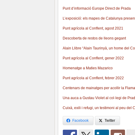
Punt d’informació Europe Direct de Prada
L’exposició: els mapes de Catalunya prese
Punt agrícola al Conflent, agost 2021
Descoberta de restos de lleons gegant
Alain Llibre “Alain Taurinyà, un home del Co
Punt
agrícola al Conflent, gener 2022
Homenatge a Maties Mazarico
Punt agrícola al Conflent, febrer 2022
Centenars de mainatges per acollir la Flama
Una auca a Gustau Violet al col·legi de Pra
Cuixà, exili i refugi, un testimoni al peu del
Facebook
Twitter