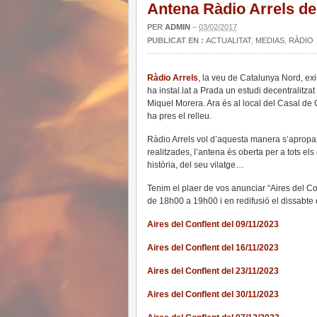
Antena Ràdio Arrels del
PER
ADMIN
–
03/02/2017
PUBLICAT EN :
ACTUALITAT
,
MEDIAS
,
RÀDIO
Ràdio Arrels
, la veu de Catalunya Nord, ex
ha instal.lat a Prada un estudi decentralitzat
Miquel Morera. Ara és al local del Casal de
ha pres el relleu.
Ràdio Arrels vol d’aquesta manera s’apropar 
realitzades, l’antena és oberta per a tots els
història, del seu vilatge…
Tenim el plaer de vos anunciar “Aires del Co
de 18h00 a 19h00 i en redifusió el dissabt
Aires del Conflent del 09/11/2023
Aires del Conflent del 16/11/2023
Aires del Conflent del 23/11/2023
Aires del Conflent del 30/11/2023