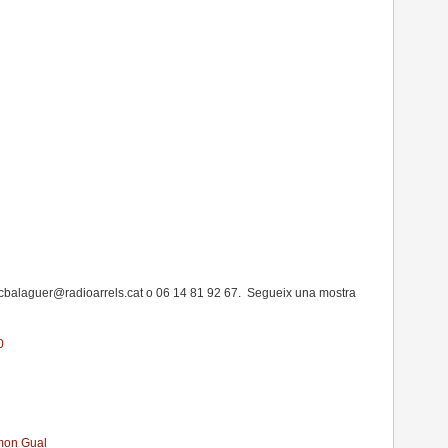
icbalaguer@radioarrels.cat o 06 14 81 92 67. Segueix una mostra
0
amon Gual