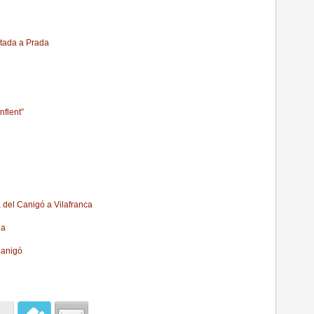
ntada a Prada
nflent”
 del Canigó a Vilafranca
da
 Canigó