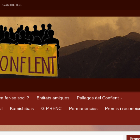
CONTACTES
m fer-se soci ?
Entitats amigues
Pallagos del Conflent
al
Kamishibais
G.P.RENC
Permanències
Premis i reconei
Prope