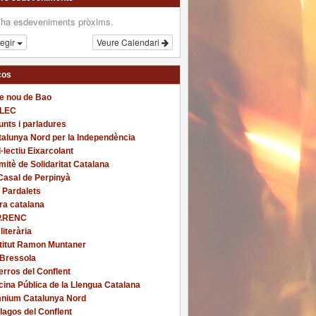
 ha esdeveniments pròxims.
fegir
Veure Calendari
ços
re nou de Bao
LEC
nts i parladures
alunya Nord per la Independència
·lectiu Eixarcolant
itè de Solidaritat Catalana
Casal de Perpinyà
 Pardalets
ra catalana
P.RENC
 literària
stitut Ramon Muntaner
 Bressola
rros del Conflent
cina Pública de la Llengua Catalana
nium Catalunya Nord
lagos del Conflent