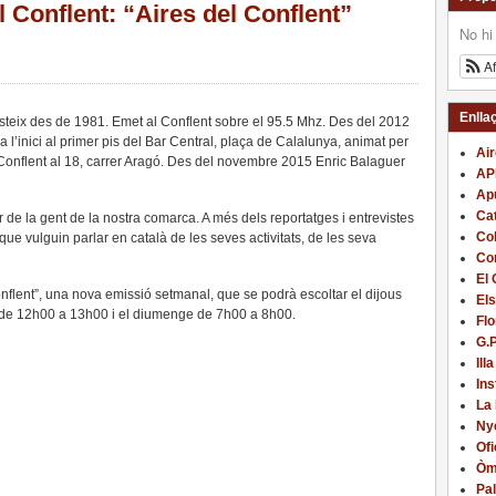
 Conflent: “Aires del Conflent”
No hi
A
Enlla
isteix des de 1981. Emet al Conflent sobre el 95.5 Mhz. Des del 2012
 a l’inici al primer pis del Bar Central, plaça de Calalunya, animat per
Ai
 Conflent al 18, carrer Aragó. Des del novembre 2015 Enric Balaguer
AP
Apu
Cat
de la gent de la nostra comarca. A més dels reportatges i entrevistes
Col
 que vulguin parlar en català de les seves activitats, de les seva
Com
El 
nflent”, una nova emissió setmanal, que se podrà escoltar el dijous
Els
e de 12h00 a 13h00 i el diumenge de 7h00 a 8h00.
Flo
G.
Illa
In
La
Nye
Ofi
Òm
Pal