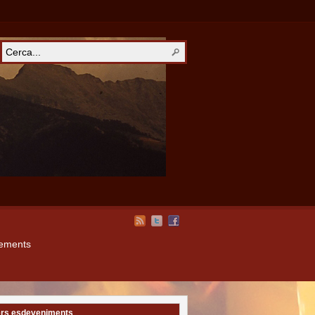
xements
rs esdeveniments