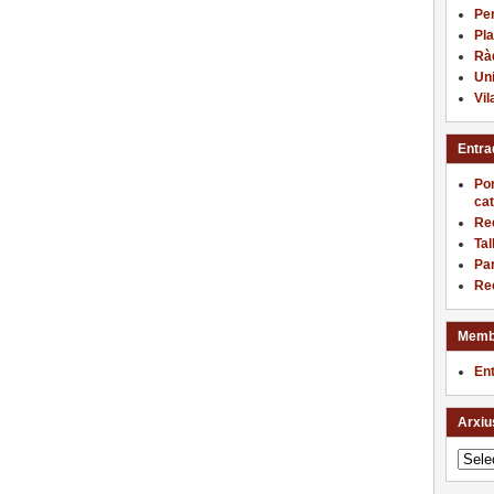
Pe
Pla
Ràd
Uni
Vi
Entra
Pon
cat
Rec
Tal
Par
Rec
Memb
En
Arxiu
Arxius