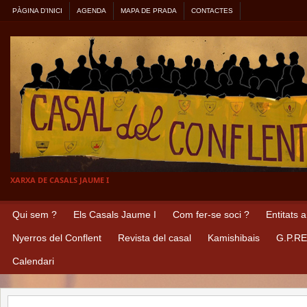
PÀGINA D’INICI
AGENDA
MAPA DE PRADA
CONTACTES
XARXA DE CASALS JAUME I
Qui sem ?
Els Casals Jaume I
Com fer-se soci ?
Entitats 
Nyerros del Conflent
Revista del casal
Kamishibais
G.P.R
Calendari