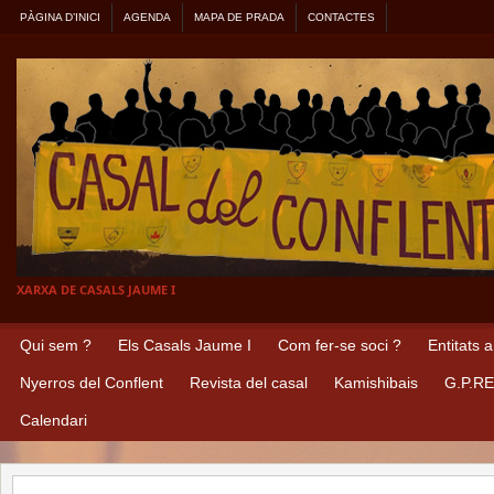
PÀGINA D’INICI
AGENDA
MAPA DE PRADA
CONTACTES
XARXA DE CASALS JAUME I
Qui sem ?
Els Casals Jaume I
Com fer-se soci ?
Entitats 
Nyerros del Conflent
Revista del casal
Kamishibais
G.P.R
Calendari