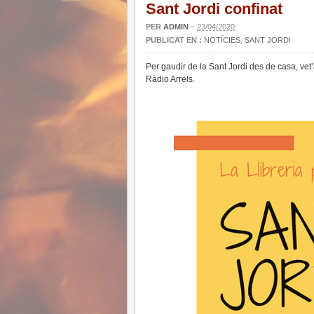
Sant Jordi confinat
PER
ADMIN
–
23/04/2020
PUBLICAT EN :
NOTÍCIES
,
SANT JORDI
Per gaudir de la Sant Jordi des de casa, vet’
Ràdio Arrels.