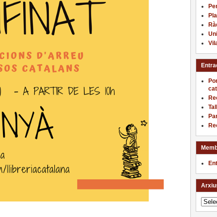
Pe
Pla
Ràd
Uni
Vi
Entra
Pon
cat
Rec
Tal
Par
Rec
Memb
En
Arxiu
Arxius