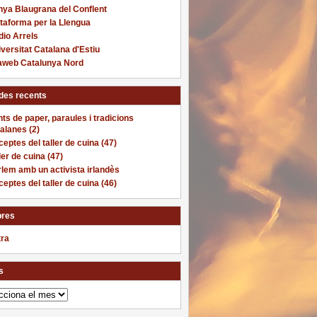
nya Blaugrana del Conflent
taforma per la Llengua
io Arrels
versitat Catalana d'Estiu
laweb Catalunya Nord
des recents
ts de paper, paraules i tradicions
alanes (2)
eptes del taller de cuina (47)
ler de cuina (47)
lem amb un activista irlandès
eptes del taller de cuina (46)
res
tra
s