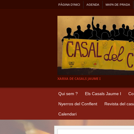
PÀGINA D’INICI
AGENDA
MAPA DE PRADA
XARXA DE CASALS JAUME I
Qui sem ?
Els Casals Jaume I
Co
Nyerros del Conflent
Revista del cas
Calendari