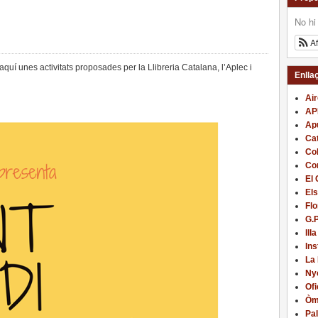
No hi
A
aquí unes activitats proposades per la Llibreria Catalana, l’Aplec i
Enlla
Ai
AP
Apu
Cat
Col
Com
El 
Els
Flo
G.
Illa
In
La
Nye
Ofi
Òm
Pal