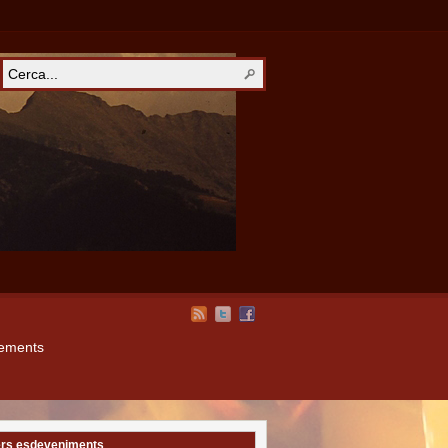
xements
rs esdeveniments