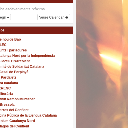
 ha esdeveniments pròxims.
fegir
Veure Calendari
ços
re nou de Bao
LEC
nts i parladures
alunya Nord per la Independència
·lectiu Eixarcolant
itè de Solidaritat Catalana
Casal de Perpinyà
 Pardalets
ra catalana
P.RENC
 literària
stitut Ramon Muntaner
 Bressola
rros del Conflent
cina Pública de la Llengua Catalana
nium Catalunya Nord
lagos del Conflent