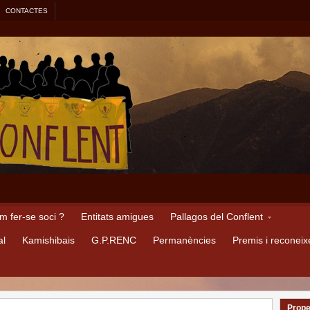
CONTACTES
m fer-se soci ?
Entitats amigues
Pallagos del Conflent
al
Kamishibais
G.P.RENC
Permanències
Premis i reconei
Prope