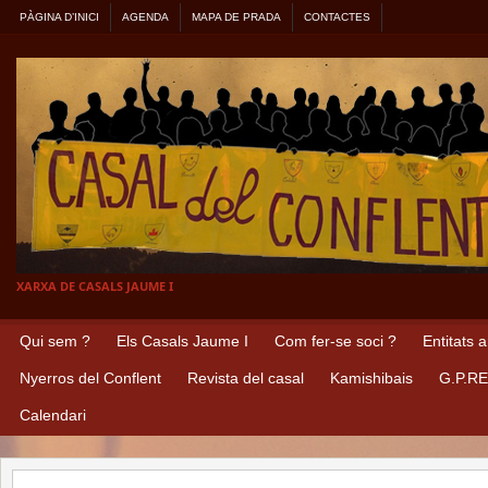
PÀGINA D’INICI
AGENDA
MAPA DE PRADA
CONTACTES
XARXA DE CASALS JAUME I
Qui sem ?
Els Casals Jaume I
Com fer-se soci ?
Entitats 
Nyerros del Conflent
Revista del casal
Kamishibais
G.P.R
Calendari