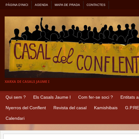
PÀGINA D’INICI
AGENDA
MAPA DE PRADA
CONTACTES
XARXA DE CASALS JAUME I
Qui sem ?
Els Casals Jaume I
Com fer-se soci ?
Entitats 
Nyerros del Conflent
Revista del casal
Kamishibais
G.P.R
Calendari