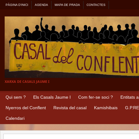
PÀGINA D’INICI
AGENDA
MAPA DE PRADA
CONTACTES
XARXA DE CASALS JAUME I
Qui sem ?
Els Casals Jaume I
Com fer-se soci ?
Entitats 
Nyerros del Conflent
Revista del casal
Kamishibais
G.P.R
Calendari