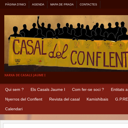
PÀGINA D’INICI
AGENDA
MAPA DE PRADA
CONTACTES
XARXA DE CASALS JAUME I
Qui sem ?
Els Casals Jaume I
Com fer-se soci ?
Entitats 
Nyerros del Conflent
Revista del casal
Kamishibais
G.P.R
Calendari